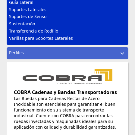
Guía Lateral
Soportes Laterales
Soportes de Sensor
Sustentación
Transferencia de Rodillo
Varillas para Soportes Laterales
Perfiles
expand_more
COBRA Cadenas y Bandas Transportadoras
Las Ruedas para Cadenas Rectas de Acero
Inoxidable son esenciales para garantizar el buen
funcionamiento de su sistema de transporte
industrial. Cuente con COBRA para encontrar las
ruedas inyectadas y maquinadas ideales para su
aplicación con calidad y durabilidad garantizadas.