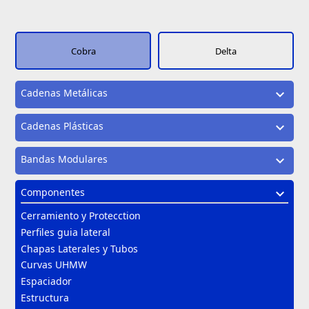
Cobra
Delta
Cadenas Metálicas
expand_more
Cadenas Plásticas
expand_more
Bandas Modulares
expand_more
Componentes
expand_more
Cerramiento y Protecction
Perfiles guia lateral
Chapas Laterales y Tubos
Curvas UHMW
Espaciador
Estructura