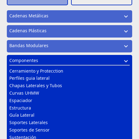
Cadenas Metálicas
expand_more
Cadenas Plásticas
expand_more
Bandas Modulares
expand_more
Componentes
expand_more
Cerramiento y Protecction
Perfiles guia lateral
Chapas Laterales y Tubos
Curvas UHMW
Espaciador
Estructura
Guía Lateral
Soportes Laterales
Soportes de Sensor
Sustentación