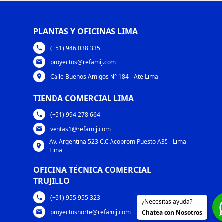
PLANTAS Y OFICINAS LIMA
(+51) 946 038 335
phone
proyectos@refamij.com
email
Calle Buenos Amigos N° 184 - Ate Lima
location_on
TIENDA COMERCIAL LIMA
(+51) 994 278 664
phone
ventas1@refamij.com
email
Av. Argentina 523 C.C Acoprom Puesto A35 - Lima
location_on
Lima
OFICINA TÉCNICA COMERCIAL
TRUJILLO
(+51) 955 955 323
phone
¿Necesitas ayuda?
proyectosnorte@refamij.com
Chatea con Nosotros
mail